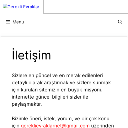
İçeriğe
atla
Menu
İletişim
Sizlere en güncel ve en merak edilenleri
detaylı olarak araştırmak ve sizlere sunmak
için kurulan sitemizin en büyük misyonu
internette güncel bilgileri sizler ile
paylaşmaktır.
Bizimle öneri, istek, yorum, ve bir çok konu
için
gereklievraklarnet@gmail.com
üzerinden