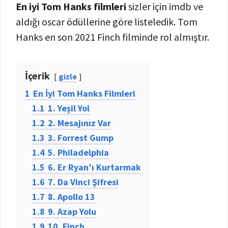
En iyi Tom Hanks filmleri
sizler için imdb ve
aldığı oscar ödüllerine göre listeledik. Tom
Hanks en son 2021 Finch filminde rol almıştır.
İçerik
gizle
1
En İyi Tom Hanks Filmleri
1.1
1. Yeşil Yol
1.2
2. Mesajınız Var
1.3
3. Forrest Gump
1.4
5. Philadelphia
1.5
6. Er Ryan’ı Kurtarmak
1.6
7. Da Vinci Şifresi
1.7
8. Apollo 13
1.8
9. Azap Yolu
1.9
10. Finch