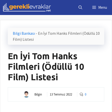
İçeriğe
Menu
atla
Bilgi Bankası
-
En İyi Tom Hanks Filmleri (Ödüllü 10
Film) Listesi
En İyi Tom Hanks
Filmleri (Ödüllü 10
Film) Listesi
Bilgin
13 Temmuz 2022
0