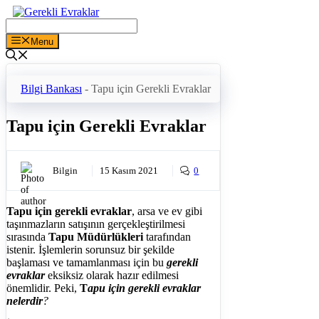
İçeriğe
atla
Menu
Bilgi Bankası
-
Tapu için Gerekli Evraklar
Tapu için Gerekli Evraklar
Bilgin
15 Kasım 2021
0
Tapu için gerekli evraklar
, arsa ve ev gibi
taşınmazların satışının gerçekleştirilmesi
sırasında
Tapu Müdürlükleri
tarafından
istenir. İşlemlerin sorunsuz bir şekilde
başlaması ve tamamlanması için bu
gerekli
evraklar
eksiksiz olarak hazır edilmesi
önemlidir. Peki,
T
apu için gerekli evraklar
nelerdir
?