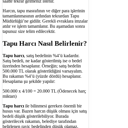
saatte tekrar gelmeniz istenir.
Harcın, tapu masrafının ve diğer para işlerinin
tamamlanmasının ardından tekrardan Tapu
Müdürlüğü’ne gidilir. Gerekli evraklara imzalar
atılır ve işlem tamamlanır. Bu aşamadan sonra
tapunuz size telim edilecektir.
Tapu Harcı Nasıl Belirlenir?
Tapu harcı
, satış bedelinin %4’ü kadardır.
Satış bedeli, ne kadar gösterilmiş ise o bedel
üzerinden hesaplanır. Örneğin; satış bedelin
500.000 TL olarak gösterildiğini varsayalım.
Bu rakamın %4’ü (yüzde dördü) hesaplanır.
Hesaplama şu şekilde yapılır:
500.000 x 4/100 = 20.000 TL (Ödenecek harç
miktarı)
Tapu harcı
ile bilinmesi gereken önemli bir
husus var. Bazen harcın düşük olması için satış
bedeli düşük gösterilebiliyor. Burada
gösterilecek rakamın, belediye tarafından
belirlenen rayiç bedelinden düşük olamaz.