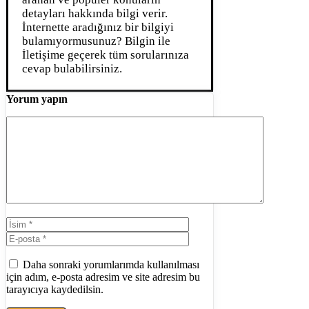
detayları hakkında bilgi verir.
İnternette aradığınız bir bilgiyi
bulamıyormusunuz? Bilgin ile
İletişime geçerek tüm sorularınıza
cevap bulabilirsiniz.
Yorum yapın
Yorum
İsim
E-
posta
İnternet
sitesi
Daha sonraki yorumlarımda kullanılması
için adım, e-posta adresim ve site adresim bu
tarayıcıya kaydedilsin.