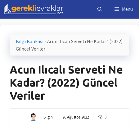
İçeriğe
Menu
atla
Bilgi Bankası
-
Acun Ilıcalı Serveti Ne Kadar? (2022)
Güncel Veriler
Acun Ilıcalı Serveti Ne
Kadar? (2022) Güncel
Veriler
Bilgin
26 Ağustos 2022
0