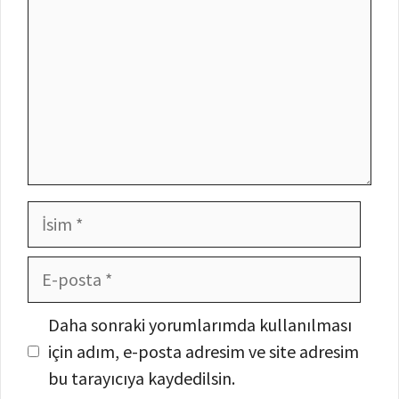
İsim
E-
posta
İnternet
Daha sonraki yorumlarımda kullanılması
sitesi
için adım, e-posta adresim ve site adresim
bu tarayıcıya kaydedilsin.