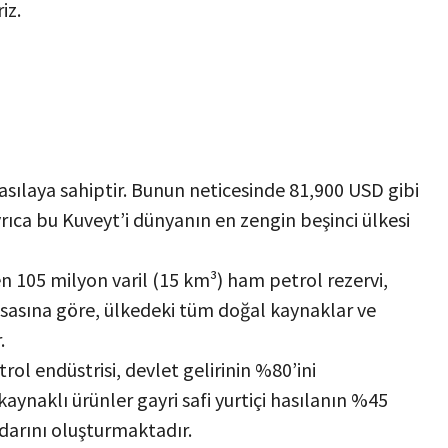
iz.
 hasılaya sahiptir. Bunun neticesinde 81,900 USD gibi
yrıca bu Kuveyt’i dünyanın en zengin beşinci ülkesi
n 105 milyon varil (15 km³) ham petrol rezervi,
sasına göre, ülkedeki tüm doğal kaynaklar ve
.
rol endüstrisi, devlet gelirinin %80’ini
aynaklı ürünler gayri safi yurtiçi hasılanın %45
darını oluşturmaktadır.