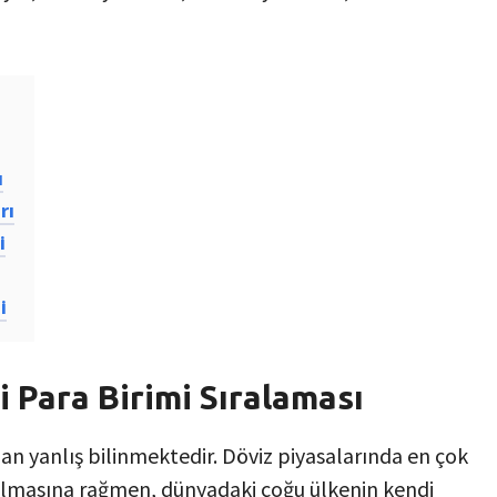
ı
rı
i
i
 Para Birimi Sıralaması
dan yanlış bilinmektedir. Döviz piyasalarında en çok
lmasına rağmen, dünyadaki çoğu ülkenin kendi