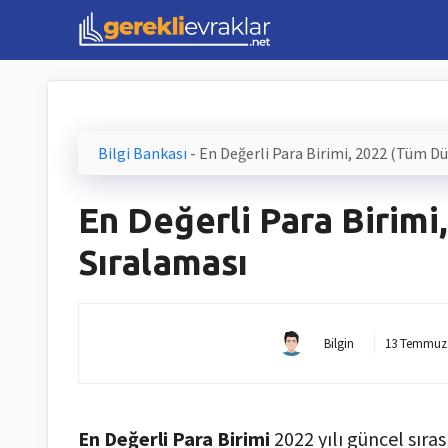
İçeriğe
atla
Bilgi Bankası
-
En Değerli Para Birimi, 2022 (Tüm D
En Değerli Para Birimi
Sıralaması
Bilgin
13 Temmuz
En Değerli Para Birimi
2022 yılı güncel sıra