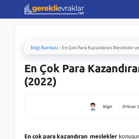
İçeriğe
atla
Bilgi Bankası
-
En Çok Para Kazandıran Meslekler ve
En Çok Para Kazandıra
(2022)
Bilgin
29 Nisan 
En çok para kazandıran meslekler
konusunu