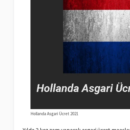
Hollanda Asgari Ücret 2021
Yılda 2 kez zam yaparak asgari ücret maaşla