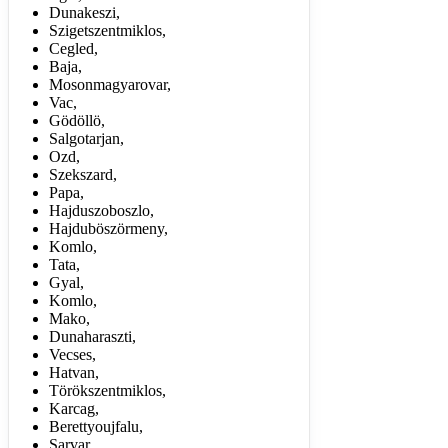
Dunakeszi,
Szigetszentmiklos,
Cegled,
Baja,
Mosonmagyarovar,
Vac,
Gödöllö,
Salgotarjan,
Ozd,
Szekszard,
Papa,
Hajduszoboszlo,
Hajduböszörmeny,
Komlo,
Tata,
Gyal,
Komlo,
Mako,
Dunaharaszti,
Vecses,
Hatvan,
Törökszentmiklos,
Karcag,
Berettyoujfalu,
Sarvar,