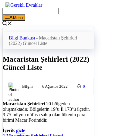
İçeriğe
atla
Menu
Bilgi Bankası
-
Macaristan Şehirleri
(2022) Güncel Liste
Macaristan Şehirleri (2022)
Güncel Liste
Bilgin
6 Ağustos 2022
0
Macaristan Şehirleri
20 bölgeden
oluşmaktadır. Bölgelerin 19’u İl 173’ü ilçedir.
9.75 milyon nüfusa sahip olan ülkenin para
birimi Macar Forintidir.
İçerik
gizle
1
Macaristan Şehirleri Listesi