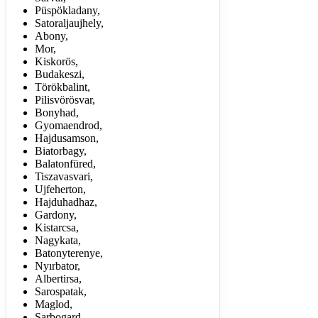
Püspökladany,
Satoraljaujhely,
Abony,
Mor,
Kiskorös,
Budakeszi,
Törökbalint,
Pilisvörösvar,
Bonyhad,
Gyomaendrod,
Hajdusamson,
Biatorbagy,
Balatonfüred,
Tiszavasvari,
Ujfeherton,
Hajduhadhaz,
Gardony,
Kistarcsa,
Nagykata,
Batonyterenye,
Nyırbator,
Albertirsa,
Sarospatak,
Maglod,
Sarbogard,