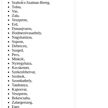
Szabolcs-Szatmar-Bereg,
Tolna,
Vas,
Zala,
Veszprem,
Erd,
Dunaujvaros,
Hodmezövasarhely,
Nagykanizsa,
Sopron,
Debrecen,
Szeged,
Pecs,
Miskolc,
Nyiregyhaza,
Kecskemet,
Szekesfehervar,
Szolnok,
Szombathely,
Tatabanya,
Kaposvar,
Veszprem,
Bekescsaba,
Zalaegerszeg,
Eger,