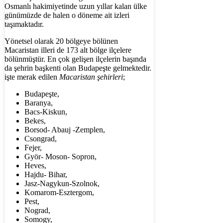
Osmanlı hakimiyetinde uzun yıllar kalan ülke
günümüzde de halen o döneme ait izleri
taşımaktadır.
Yönetsel olarak 20 bölgeye bölünen
Macaristan illeri de 173 alt bölge ilçelere
bölünmüştür. En çok gelişen ilçelerin başında
da şehrin başkenti olan Budapeşte gelmektedir.
işte merak edilen
Macaristan şehirleri
;
Budapeşte,
Baranya,
Bacs-Kiskun,
Bekes,
Borsod- Abauj -Zemplen,
Csongrad,
Fejer,
Györ- Moson- Sopron,
Heves,
Hajdu- Bihar,
Jasz-Nagykun-Szolnok,
Komarom-Esztergom,
Pest,
Nograd,
Somogy,